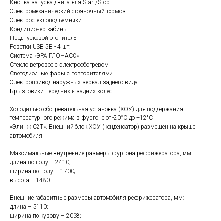
Кнопка запуска двигателя Start/Stop
Электромеханический стояночный тормоз
Электростеклоподъёмники
Кондиционер кабины
Предпусковой отопитель
Розетки USB 5В - 4 шт.
Система «ЭРА ГЛОНАСС»
Стекло ветровое с электрообогревом
Светодиодные фары с повторителями
Электропривод наружных зеркал заднего вида
Брызговики передних и задних колес
Холодильно-обогревательная установка (ХОУ) для поддержания
температурного режима в фургоне от -20°С до +12°С
«Элинж С2Т». Внешний блок ХОУ (конденсатор) размещен на крыше
автомобиля
Максимальные внутренние размеры фургона рефрижератора, мм:
длина по полу – 2410;
ширина по полу – 1700;
высота – 1480.
Внешние габаритные размеры автомобиля рефрижератора, мм:
длина – 5110;
ширина по кузову – 2068;