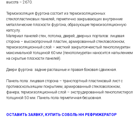
высота – 2670.
Термоизоляция фургона состоит из термоизоляционных
стеклопластиковых панелей, герметично закрывающих внутренние
металлические плоскости фургона, образующие термоизоляционную
капсулу.
Материал панелей стен, потолка, дверей, дверных порталов: лицевая
сторона – высокопрочный пластик, армированный стекловолокном;
термоизоляционный слой – жесткий закрытоячеистый пенополиуретан
максимальной толщиной 60 мм (пенополиуретан наносится напылением
на скрытые плоскости панелей).
Двери фургона: задние распашные и правая боковая сдвижная.
Панель пола: лицевая сторона – транспортный пластиковый лист с
противоскользящим покрытием, армированный стекловолокном;
фанера; термоизоляционный слой – экструдированный пенополистирол
толщиной 50 мм. Панель пола герметичная бесшовная.
ОСТАВИТЬ ЗАЯВКУ, КУПИТЬ СОБОЛЬ НН РЕФРИЖЕРАТОР