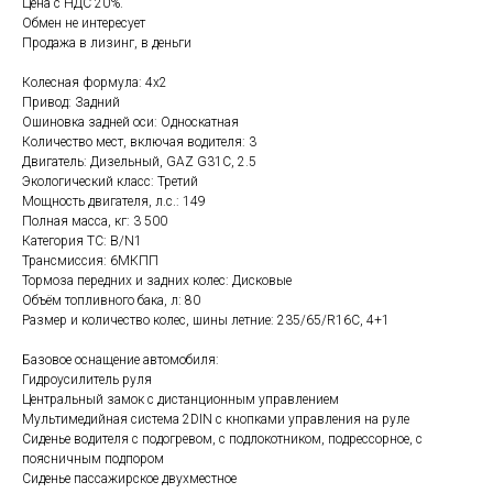
Цена с НДС 20%.
Обмен не интересует
Продажа в лизинг, в деньги
Колесная формула: 4х2
Привод: Задний
Ошиновка задней оси: Односкатная
Количество мест, включая водителя: 3
Двигатель: Дизельный, GAZ G31C, 2.5
Экологический класс: Третий
Мощность двигателя, л.с.: 149
Полная масса, кг: 3 500
Категория ТС: B/N1
Трансмиссия: 6МКПП
Тормоза передних и задних колес: Дисковые
Объём топливного бака, л: 80
Размер и количество колес, шины летние: 235/65/R16C, 4+1
Базовое оснащение автомобиля:
Гидроусилитель руля
Центральный замок с дистанционным управлением
Мультимедийная система 2DIN с кнопками управления на руле
Сиденье водителя с подогревом, с подлокотником, подрессорное, с
поясничным подпором
Сиденье пассажирское двухместное